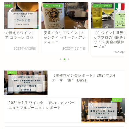
ンレポート
ワインレポート
ワインレポート
オンで買えるワイン｜
安旨イタリアワイン｜キ
【白ワイン】世界中
タリア コラーレ ロゼ
ャンティ セネージ・アレ
ッププロの宅飲み定
ティーニ
ワイン 黄金の液体 ”
ーヴェ”
2023年4月28日
2022年12月11日
2023年9月
【主催ワイン会レポート】2024年6月
テーマ ”白” Day1
2024年7月 ワイン会 「夏のシャンパー
ニュとブルゴーニュ」レポート