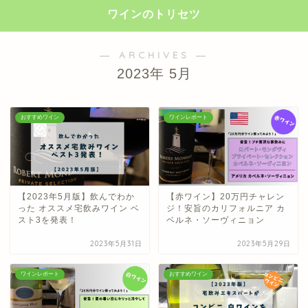
ワインのトリセツ
― ARCHIVES ―
2023年 5月
おすすめワイン
ワインレポート
【2023年5月版】飲んでわか
【赤ワイン】20万円チャレン
った オススメ宅飲みワイン ベ
ジ！安旨のカリフォルニア カ
スト3を発表！
ベルネ・ソーヴィニョン
2023年5月31日
2023年5月29日
ワインレポート
おすすめワイン