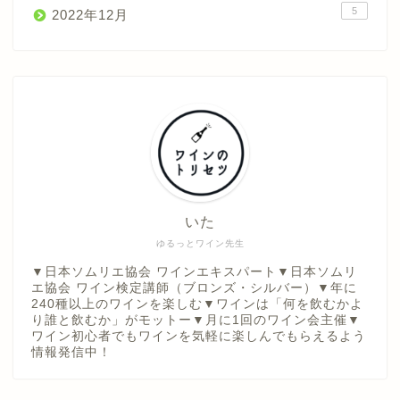
5
2022年12月
ワインのトリセツ
世界のワイン産地
ノウハウ図書館
いた
ゆるっとワイン先生
ワイン小話
▼日本ソムリエ協会 ワインエキスパート▼日本ソムリ
エ協会 ワイン検定講師（ブロンズ・シルバー）▼年に
240種以上のワインを楽しむ▼ワインは「何を飲むかよ
ワインレポート
り誰と飲むか」がモットー▼月に1回のワイン会主催▼
ワイン初心者でもワインを気軽に楽しんでもらえるよう
情報発信中！
おすすめワイン