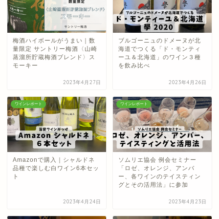
梅酒ハイボールがうまい｜数
ブルゴーニュのドメーヌが北
量限定 サントリー梅酒〈山崎
海道でつくる「ド・モンティ
蒸溜所貯蔵梅酒ブレンド〉ス
ーユ＆北海道」のワイン３種
モーキー
を飲み比べ
2023年4月27日
2023年4月26日
ワインレポート
ワインレポート
Amazonで購入｜シャルドネ
ソムリエ協会 例会セミナー
品種で楽しむ白ワイン6本セッ
「ロゼ、オレンジ、アンバ
ト
ー、各ワインのテイスティン
グとその活用法」に参加
2023年4月24日
2023年4月23日