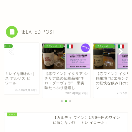
RELATED POST
ンレポート
ワインレポート
ワインレポート
旨！キレイな味わい｜
【赤ワイン】イタリア シ
【赤ワイン】イタリ
ランス アルザス ピ
チリア島の伝統品種”ネ
銘醸地 ”ピエモンテ州
・ノワール
ロ・ダーヴォラ” 果実
の軽快な飲み口の赤
味たっぷり凝縮し...
ン
2023年5月10日
2023年8月30日
2023年9
【カルディ ワイン】1万6千円のワイン
に負けない!? 「トレ イコーネ」