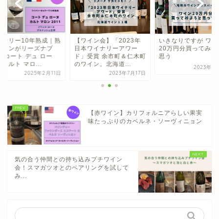
イナリー10年熟成｜熟
【ワイン会】「2023年
いきなりですが ワイ
ワインがリーズナブ
日本ワイナリーアワー
20万円分買ってみよ
 コート デュ ロー
ド」受賞 余市町＆仁木町
思う
カルト マロ...
のワイン。北海道...
2023年5
2025年2月11日
2023年7月17日
【赤ワイン】カリフォルニアらしい果実
味たっぷりのカベルネ・ソーヴィニョン
気の合う仲間との持ち込みプチワイン
会！スマガツオとのペアリングを試して
み...