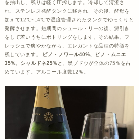
を抽出し、残りは軽く圧搾します。冷却して清澄さ
れ、ステンレス発酵タンクに移され、その後、酵母を
加えて12℃~14℃で温度管理されたタンクでゆっくりと
発酵させます。短期間のシュール・リーの後、澱引き
をして若いうちにボトリングをします。その結果、フ
レッシュで爽やかながら、エレガントな品種の特徴を
残しています。
ピノ・ノワール40%、ピノ・ムニエ
35%、シャルドネ25%
と、黒ブドウが全体の75％を占
めています。アルコール度数12％。