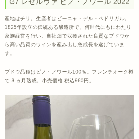
G7 レゼルヴァ ピノ・ノワール 2022
産地はチリ。生産者はビーニャ・デル・ペドリガル。
1825年設立の伝統ある醸造所で、何世代にもにわたり
家族経営を行い、自社畑で収穫された良質なブドウか
ら高い品質のワインを産み出し急成長を遂げていま
す。
ブドウ品種はピノ・ノワール100％。フレンチオーク樽
で
8
ヵ月熟成。
小売価格 税込980円。