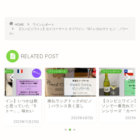
HOME
ワインレポート
【コンビニワイン】セイコーマート チリワイン「G7 レゼルヴァ ピノ・ノワー
ル」
RELATED POST
ンレポート
ワインレポート
ワインレポート
赤ワイン】いつかは飲
南仏ラングドックのピノ
【コンビニワイン】
たいと思っていた「5
｜バランス良く旨し
ソンで一番売れてる
シャトー」。味わい
ンシリーズ「カーサ ス
.
2023年4月5日
2025年6
2023年11月23日