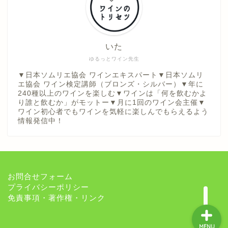
世界のワイン産地
ノウハウ図書館
いた
ゆるっとワイン先生
ワイン小話
▼日本ソムリエ協会 ワインエキスパート▼日本ソムリ
エ協会 ワイン検定講師（ブロンズ・シルバー）▼年に
240種以上のワインを楽しむ▼ワインは「何を飲むかよ
ワインレポート
り誰と飲むか」がモットー▼月に1回のワイン会主催▼
ワイン初心者でもワインを気軽に楽しんでもらえるよう
情報発信中！
おすすめワイン
プロフィール
お問合せフォーム
プライバシーポリシー
免責事項・著作権・リンク
MENU