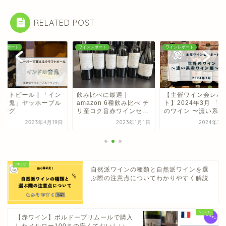
RELATED POST
ンレポート
ワインレポート
ワインレポート
ラフトビール｜「イン
飲み比べに最適｜
【主催ワイン会レポ
の青鬼」ヤッホーブル
amazon 6種飲み比べ チ
ト】2024年3月 「
イング
リ産コク旨赤ワインセ...
のワイン 〜濃い系赤..
2023年4月19日
2023年1月1日
2024年3月
自然派ワインの種類と自然派ワインを選
ぶ際の注意点についてわかりやすく解説
【赤ワイン】ボルドープリムールで購入