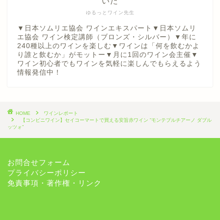
いた
ゆるっとワイン先生
▼日本ソムリエ協会 ワインエキスパート▼日本ソムリ
エ協会 ワイン検定講師（ブロンズ・シルバー）▼年に
240種以上のワインを楽しむ▼ワインは「何を飲むかよ
り誰と飲むか」がモットー▼月に1回のワイン会主催▼
ワイン初心者でもワインを気軽に楽しんでもらえるよう
情報発信中！
HOME
ワインレポート
【コンビニワイン】セイコーマートで買える安旨赤ワイン ”モンテプルチアーノ ダブル
ッツォ”
お問合せフォーム
プライバシーポリシー
免責事項・著作権・リンク