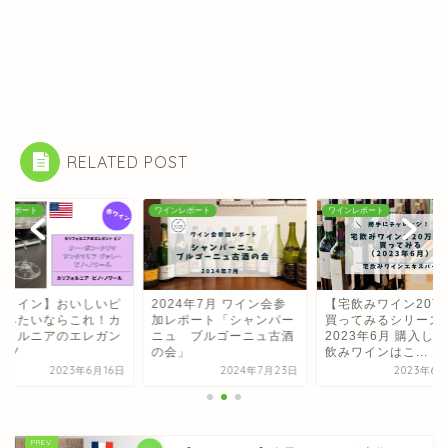
RELATED POST
ンレポート
ワインレポート
ワインレポート
赤ワイン】おいしいピ
2024年7月 ワイン会参
【宅飲みワイン20万
飲みたいならこれ！カ
加レポート「シャンパー
買ってみるシリーズ
フォルニアのエレガン
ニュ ブルゴーニュ古酒
2023年6月 購入し
ピノ
の会」
飲みワインはこ...
2023年6月16日
2024年7月23日
2023年6月