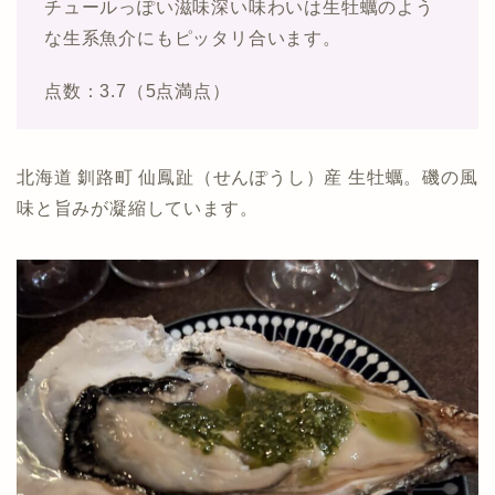
チュールっぽい滋味深い味わいは生牡蠣のよう
な生系魚介にもピッタリ合います。
点数：3.7（5点満点）
北海道 釧路町 仙鳳趾（せんぽうし）産 生牡蠣。磯の風
味と旨みが凝縮しています。