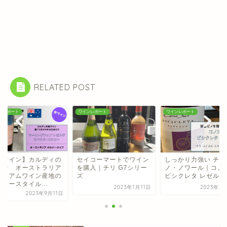
RELATED POST
ンレポート
ワインレポート
ワインレポート
イコーマートでワイン
しっかり力強い チリのピ
【赤ワイン】カルデ
購入｜チリ G7シリー
ノ・ノワール｜コノスル
ワイン オーストラ
ビシクレタ レゼルバ
プレミアムワイン産
ボルドースタイル...
2023年1月11日
2023年3月12日
2023年9