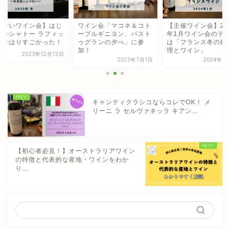
すごいワイン会】はじ
ワイン会「マコネ＆コト
【主催ワイン会】20
てのシャトー ラフィッ
ーブルギニヨン、パスト
年1月ワイン会のテ
はやはりすごかった！
ゥグランの夕べ」に参
は「フランス冬の郷
加！
理とワイン」
2023年12月12日
2023年7月1日
2024年1
キャンティクラシコならコレでOK！ メ
リーニ ラ セルヴァネッラ キアン...
【初心者必見！】オーストラリアワイン
の特徴と代表的な産地・ワインをわか
り...