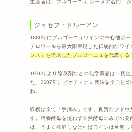
生産者は、ブルゴーニュ ボーヌの名門「
ジョセフ・ドルーアン
1880年にブルゴーニュワインの中心地ボ
テロワールを最大限表現した伝統的なワイ
ンス」を追求したブルゴーニュを代表する
1976年より除草剤などの化学薬品は一切使
た、2007年に
ビオディナミ農法
を全自社畑
ね。
収穫は全て
「手摘み」
です。良質なブドウ
す。培養酵母を使わず
天然酵母のみでの発
は、うまく発酵しなければワインは台無し