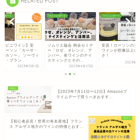
RELATED POST
ンレポート
ワインレポート
ワインレポート
コンビニワイン】安
ソムリエ協会 例会セミナ
安旨！ローソンのチ
！ローソン「カーサ・
ー「ロゼ、オレンジ、ア
ワインが想像以上の
ベルカソー」 ソーヴィ
ンバー、各ワインのテイ
さ！
ョン・ブラン
スティングとその...
2023年2
2023年5月1日
2023年4月23日
【2023年7月11日〜12日】Amazonプ
ライムデーで買うべきおすす...
【初心者必見！世界の有名産地】フラン
ス アルザス地方のワインの特徴とおす...