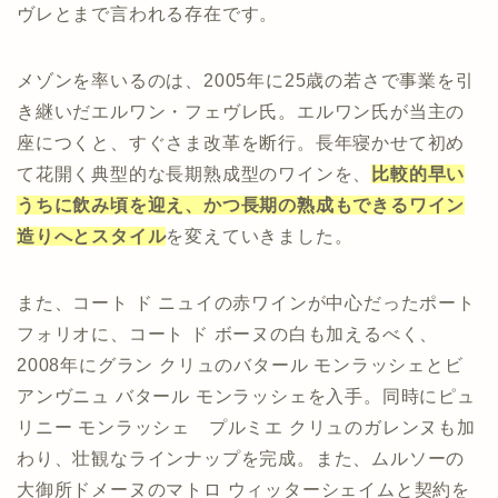
ヴレとまで言われる存在です。
メゾンを率いるのは、2005年に25歳の若さで事業を引
き継いだエルワン・フェヴレ氏。エルワン氏が当主の
座につくと、すぐさま改革を断行。長年寝かせて初め
て花開く典型的な長期熟成型のワインを、
比較的早い
うちに飲み頃を迎え、かつ長期の熟成もできるワイン
造りへとスタイル
を変えていきました。
また、コート ド ニュイの赤ワインが中心だったポート
フォリオに、コート ド ボーヌの白も加えるべく、
2008年にグラン クリュのバタール モンラッシェとビ
アンヴニュ バタール モンラッシェを入手。同時にピュ
リニー モンラッシェ プルミエ クリュのガレンヌも加
わり、壮観なラインナップを完成。また、ムルソーの
大御所ドメーヌのマトロ ウィッターシェイムと契約を