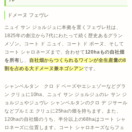
ドメーヌ フェヴレ
ニュイ サン ジョルジュに本拠を置くフェヴレ社は、
1825年の創立から7代にわたって続く歴史あるグラン
メゾン。コート ド ニュイ、コート ド ボーヌ、そして
コート シャロネーズまで、合わせて
120haもの自社畑
を所有
し、
自社畑からつくられるワインが全生産量の
8
割を占める大ドメーヌ兼ネゴシアン
です。
シャンベルタン クロ ド ベーズやエシェゾーなどグラ
ン クリュに10ha、ニュイ サン ジョルジュのレ サン ジ
ョルジュやジュヴレ シャンベルタンのクロ デ ジサール
などプルミエ クリュに25haの畑を持ちます。また、
120haの自社畑のうち、半分以上の68haはコート シャ
ロネーズに位置します。コート シャロネーズならフェ