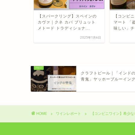
るワイン】
【スパークリング】スペインの
【コンビニ
 「ラ・クロワ
カヴァ｜クネ カバ ブリュット
マート 「
ル...
メトード トラディショナ...
味しい」チ
2025年5月1日
2025年1月6日
クラフトビール｜「インド
青鬼」ヤッホーブルーイン
HOME
ワインレポート
【コンビニワイン】希少なロ