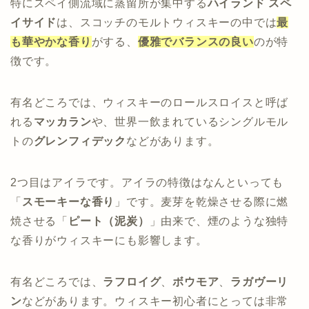
特にスペイ側流域に蒸留所が集中する
ハイランド スペ
イサイド
は、スコッチのモルトウィスキーの中では
最
も華やかな香り
がする、
優雅でバランスの良い
のが特
徴です。
有名どころでは、ウィスキーのロールスロイスと呼ば
れる
マッカラン
や、世界一飲まれているシングルモル
トの
グレンフィデック
などがあります。
2つ目はアイラです。アイラの特徴はなんといっても
「
スモーキーな香り
」です。麦芽を乾燥させる際に燃
焼させる「
ピート（泥炭）
」由来で、煙のような独特
な香りがウィスキーにも影響します。
有名どころでは、
ラフロイグ
、
ボウモア
、
ラガヴーリ
ン
などがあります。ウィスキー初心者にとっては非常