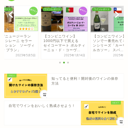
ンレポート
ワインレポート
ワインレポート
れぞニュージーラン
【コンビニワイン】
【コンビニワイン】
！「シレーニ セラー
1000円以下で買える
ソンで一番売れてる
レクション ソーヴィ
セイコーマート ポルティ
ンシリーズ「カーサ 
ヨン ブラン」
ーニョ・ド・コーヴ...
ルカソー」 スパ...
2023年5月5日
2025年1月14日
2025年6
知ってると便利！開封後のワインの保存
方法
自宅でワインをおいしく熟成させよう！